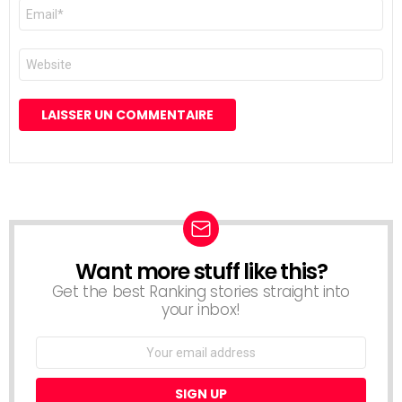
E-
mail
*
Site
web
Want more stuff like this?
NEWSLETTER
Get the best Ranking stories straight into
your inbox!
Email
address: