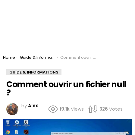
You are here:
Home
Guide & Informations
Comment ouvrir un fichier null ?
GUIDE & INFORMATIONS
Comment ouvrir un fichier null
?
by
Alex
19.1k
Views
326
Votes