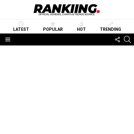
LATEST
POPULAR
HOT
TRENDING
FOLLO
S
US
Menu