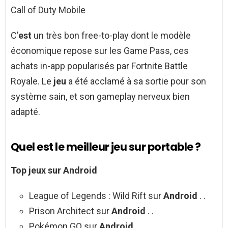
Call of Duty Mobile
C’
est
un très bon free-to-play dont le modèle
économique repose sur les Game Pass, ces
achats in-app popularisés par Fortnite Battle
Royale. Le
jeu
a été acclamé à sa sortie pour son
système sain, et son gameplay nerveux bien
adapté.
Quel est le meilleur jeu sur portable ?
Top jeux
sur
Android
League of Legends : Wild Rift sur
Android
. .
Prison Architect sur
Android
. .
Pokémon GO sur
Android
. .