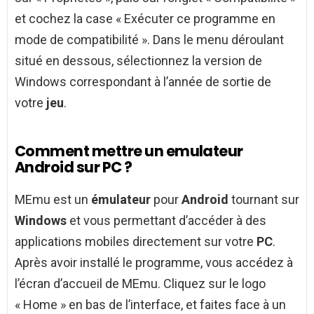
et cochez la case « Exécuter ce programme en
mode de compatibilité ». Dans le menu déroulant
situé en dessous, sélectionnez la version de
Windows correspondant à l’année de sortie de
votre
jeu
.
Comment mettre un emulateur
Android sur PC ?
MEmu est un
émulateur
pour
Android
tournant sur
Windows
et vous permettant d’accéder à des
applications mobiles directement sur votre
PC
.
Après avoir installé le programme, vous accédez à
l’écran d’accueil de MEmu. Cliquez sur le logo
« Home » en bas de l’interface, et faites face à un