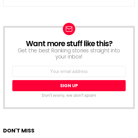
Want more stuff like this?
NEWSLETTER
Get the best Ranking stories straight into
your inbox!
Email
address:
Don't worry, we don't spam
DON'T MISS