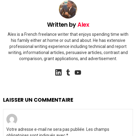
Written by
Alex
Alex is a French freelance writer that enjoys spending time with
his family either at home or out and about. He has extensive
professional writing experience including technical and report
writing, informational articles, persuasive articles, contrast and
comparison, grant applications, and advertisement.
linkedin
tumblr
youtube
LAISSER UN COMMENTAIRE
Votre adresse e-mail ne sera pas publiée.
Les champs
obligatoires sont indiqués avec
*