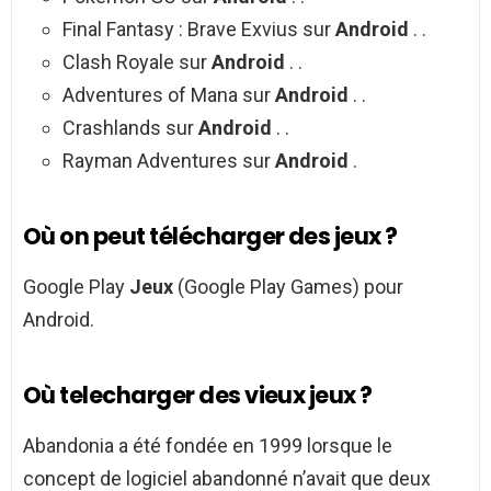
Final Fantasy : Brave Exvius sur
Android
. .
Clash Royale sur
Android
. .
Adventures of Mana sur
Android
. .
Crashlands sur
Android
. .
Rayman Adventures sur
Android
.
Où on peut télécharger des jeux ?
Google Play
Jeux
(Google Play Games) pour
Android.
Où telecharger des vieux jeux ?
Abandonia a été fondée en 1999 lorsque le
concept de logiciel abandonné n’avait que deux