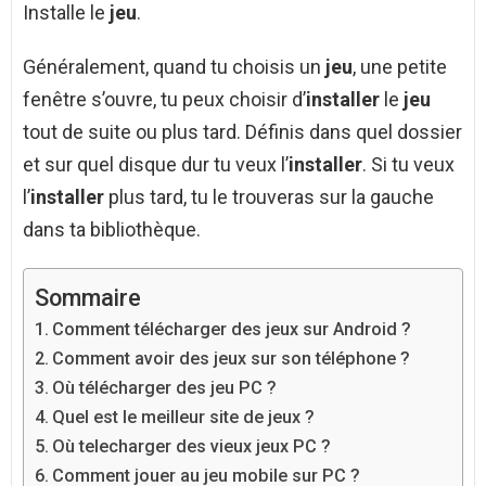
Installe le
jeu
.
Généralement, quand tu choisis un
jeu
, une petite
fenêtre s’ouvre, tu peux choisir d’
installer
le
jeu
tout de suite ou plus tard. Définis dans quel dossier
et sur quel disque dur tu veux l’
installer
. Si tu veux
l’
installer
plus tard, tu le trouveras sur la gauche
dans ta bibliothèque.
Sommaire
Comment télécharger des jeux sur Android ?
Comment avoir des jeux sur son téléphone ?
Où télécharger des jeu PC ?
Quel est le meilleur site de jeux ?
Où telecharger des vieux jeux PC ?
Comment jouer au jeu mobile sur PC ?