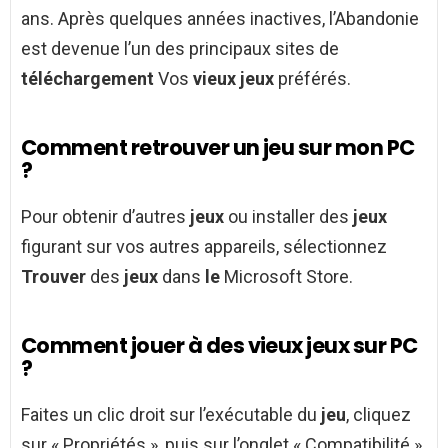
ans. Après quelques années inactives, l’Abandonie
est devenue l’un des principaux sites de
téléchargement
Vos
vieux jeux
préférés.
Comment retrouver un jeu sur mon PC
?
Pour obtenir d’autres
jeux
ou installer des
jeux
figurant sur vos autres appareils, sélectionnez
Trouver
des
jeux
dans
le
Microsoft Store.
Comment jouer à des vieux jeux sur PC
?
Faites un clic droit sur l’exécutable du
jeu
, cliquez
sur « Propriétés », puis sur l’onglet « Compatibilité »