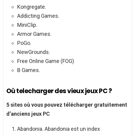
Kongregate.
Addicting Games.
MiniClip.
Armor Games.
PoGo.
NewGrounds.
Free Online Game (FOG)
B Games.
Où telecharger des vieux jeux PC ?
5 sites où vous pouvez
télécharger
gratuitement
d’anciens
jeux PC
Abandonia. Abandonia est un index