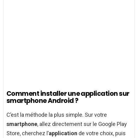
Comment installer une application sur
smartphone Android ?
C’est la méthode la plus simple. Sur votre
smartphone
, allez directement sur le Google Play
Store, cherchez l’
application
de votre choix, puis