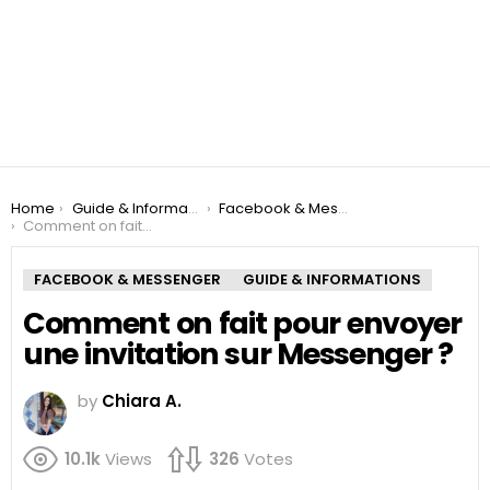
You are here:
Home
Guide & Informations
Facebook & Messenger
Comment on fait pour envoyer une invitation sur Messenger ?
FACEBOOK & MESSENGER
GUIDE & INFORMATIONS
Comment on fait pour envoyer
une invitation sur Messenger ?
by
Chiara A.
10.1k
Views
326
Votes