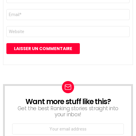
E-
mail
*
Site
web
Want more stuff like this?
NEWSLETTER
Get the best Ranking stories straight into
your inbox!
Email
address: