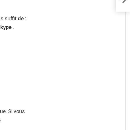
sans
s suffit
de
:
Skype
.
eue. Si vous
e
.