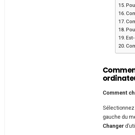
Pou
Com
Com
Pou
Est-
Com
Comment 
ordinate
Comment ch
Sélectionnez 
gauche du me
Changer
d’uti