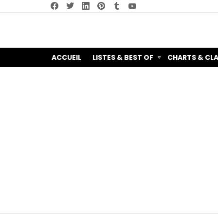
facebook
twitter
linkedin
pinterest
tumblr
youtube
ACCUEIL
LISTES & BEST OF
CHARTS & CL