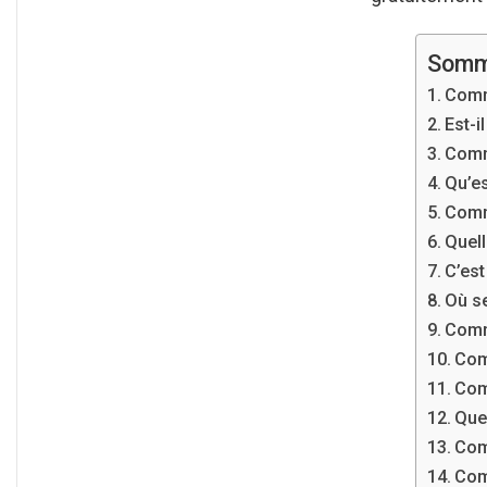
Somm
Comm
Est-i
Comm
Qu’es
Comm
Quell
C’est
Où s
Comm
Com
Com
Que
Com
Com