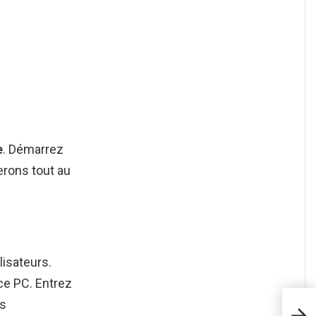
e
. Démarrez
erons tout au
lisateurs.
 ce PC. Entrez
es
Pou