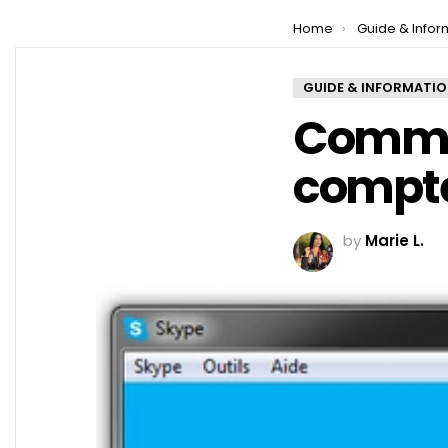
You are here:
Home
Guide & Infor
GUIDE & INFORMATI
Commen
compte
by
Marie L.