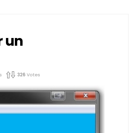
r un
s
326
Votes