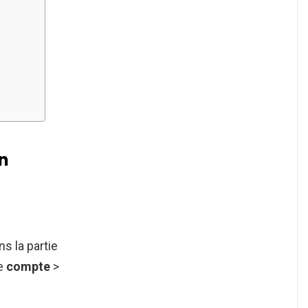
n
s la partie
de
compte
>