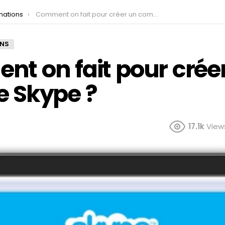
mations
Comment on fait pour créer un compte Skype ?
ONS
t on fait pour crée
 Skype ?
17.1k
View