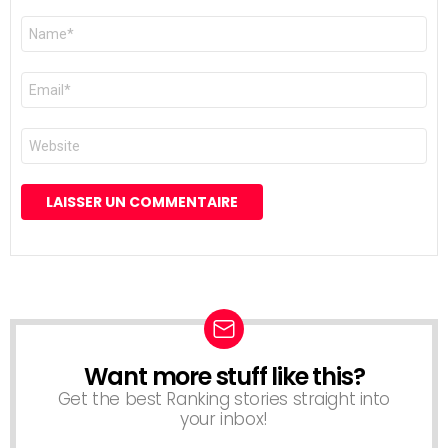
Nom
*
E-
mail
*
Site
web
Want more stuff like this?
NEWSLETTER
Get the best Ranking stories straight into
your inbox!