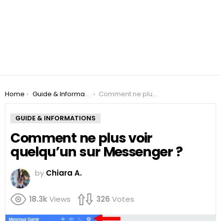
You are here:
Home
Guide & Informations
Comment ne plus voir quelqu’un sur Messenger ?
GUIDE & INFORMATIONS
Comment ne plus voir
quelqu’un sur Messenger ?
by
Chiara A.
18.3k
Views
326
Votes