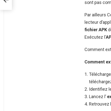
sont pas com
Par ailleurs 
lecteur d’app
fichier APK
de
Exécutez l’
A
Comment extr
Comment extr
Télécharg
téléchargez
Identifiez 
Lancez l’
e
Retrouvez l