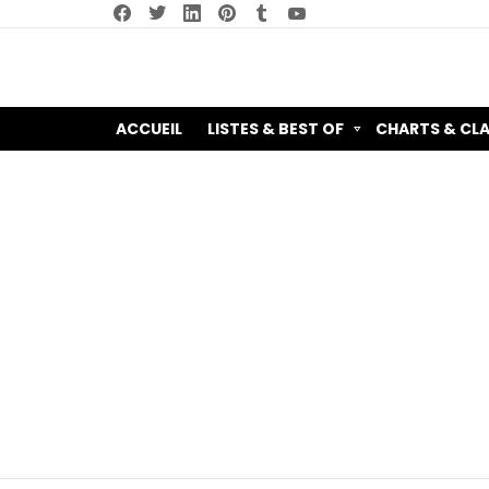
facebook
twitter
linkedin
pinterest
tumblr
youtube
ACCUEIL
LISTES & BEST OF
CHARTS & CL