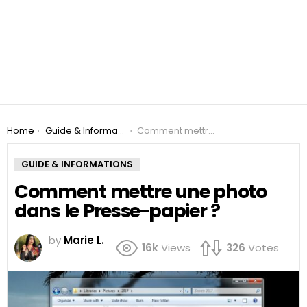
You are here:
Home
Guide & Informations
Comment mettre une photo dans le Presse-papier ?
GUIDE & INFORMATIONS
Comment mettre une photo
dans le Presse-papier ?
by
Marie L.
16k
Views
326
Votes