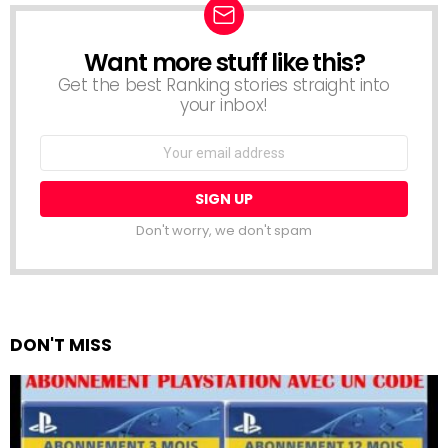
Want more stuff like this?
NEWSLETTER
Get the best Ranking stories straight into
your inbox!
Email
address:
Don't worry, we don't spam
DON'T MISS