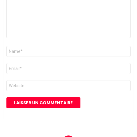
Nom
*
E-
mail
*
Site
web