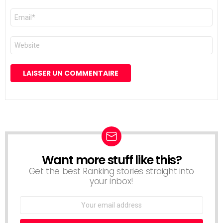
E-
mail
*
Site
web
Want more stuff like this?
NEWSLETTER
Get the best Ranking stories straight into
your inbox!
Email
address: