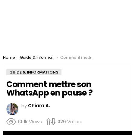
You are here:
Home
Guide & Informations
Comment mettre son WhatsApp en pause ?
GUIDE & INFORMATIONS
Comment mettre son
WhatsApp en pause ?
by
Chiara A.
10.1k
Views
326
Votes