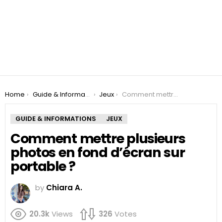
You are here:
Home
Guide & Informations
Jeux
Comment mettre plusieurs photos en fond d’écran sur portable ?
GUIDE & INFORMATIONS
JEUX
Comment mettre plusieurs
photos en fond d’écran sur
portable ?
by
Chiara A.
20.3k
Views
326
Votes