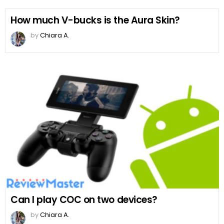
How much V-bucks is the Aura Skin?
by
Chiara A.
Can I play COC on two devices?
by
Chiara A.