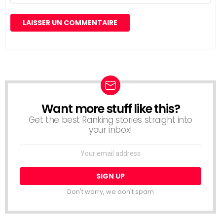
Want more stuff like this?
NEWSLETTER
Get the best Ranking stories straight into
your inbox!
Email
address:
Don't worry, we don't spam