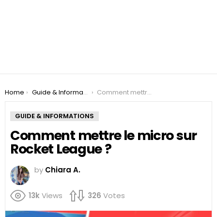
You are here:
Home
Guide & Informations
Comment mettre le micro sur Rocket League ?
GUIDE & INFORMATIONS
Comment mettre le micro sur
Rocket League ?
by
Chiara A.
13k
Views
326
Votes