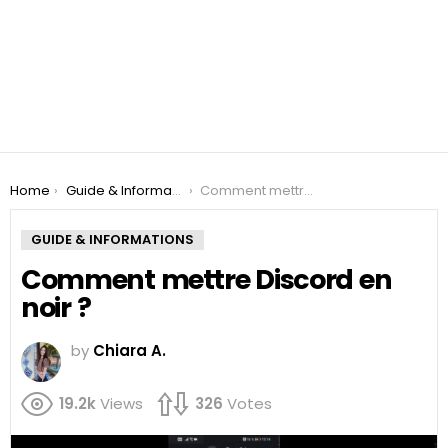
You are here:
Home
Guide & Informations
Comment mettre Discord en noir ?
GUIDE & INFORMATIONS
Comment mettre Discord en
noir ?
by
Chiara A.
19.2k
Views
326
Votes