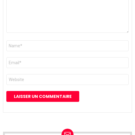
Nom
*
E-
mail
*
Site
web