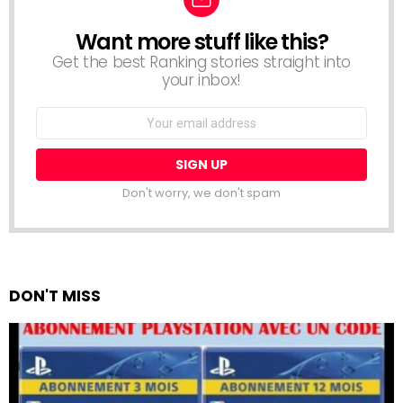
Want more stuff like this?
NEWSLETTER
Get the best Ranking stories straight into
your inbox!
Email
address:
Don't worry, we don't spam
DON'T MISS