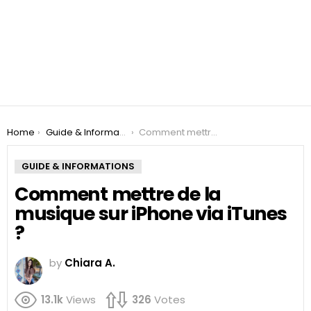
You are here:
Home
Guide & Informations
Comment mettre de la musique sur iPhone via iTunes ?
GUIDE & INFORMATIONS
Comment mettre de la
musique sur iPhone via iTunes
?
by
Chiara A.
13.1k
Views
326
Votes