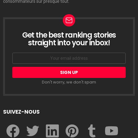
consommateurs sur presque tout.
Get the best ranking stories
LETTRE
D’INFORMATION
straight into your inbox!
Email
address:
Don't worry, we don't spam
SUIVEZ-NOUS
facebook
twitter
linkedin
pinterest
tumblr
youtube