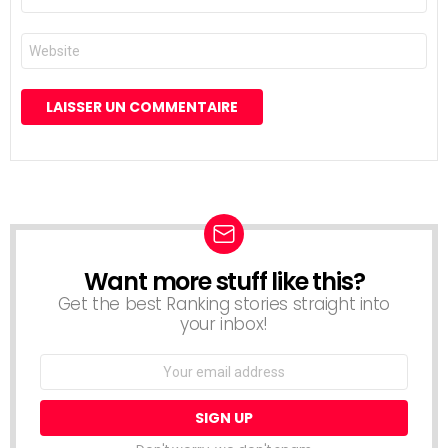
mail
*
Site
web
Want more stuff like this?
NEWSLETTER
Get the best Ranking stories straight into
your inbox!
Email
address: