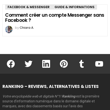
FACEBOOK & MESSENGER
GUIDE & INFORMATIONS
Comment créer un compte Messenger sans
Facebook ?
by
Chiara A.
facebook
twitter
linkedin
pinterest
tumblr
youtu
RANKIING – REVIEWS, ALTERNATIVES & LISTES
Votre encyclopédie web et digitale N°1!
Rankiing
est la première
source d’information numérique dans le domaine digitale et
marques, avec des classements basés sur l’avis des