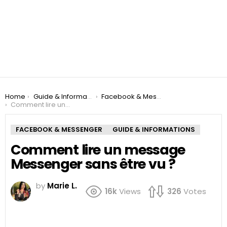
You are here:
Home
Guide & Informations
Facebook & Messenger
Comment lire un message Messenger sans être vu ?
FACEBOOK & MESSENGER
GUIDE & INFORMATIONS
Comment lire un message
Messenger sans être vu ?
by
Marie L.
16k
Views
326
Votes