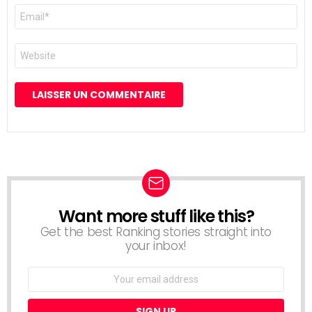
E-
mail
*
Site
web
Want more stuff like this?
NEWSLETTER
Get the best Ranking stories straight into
your inbox!
Email
address: