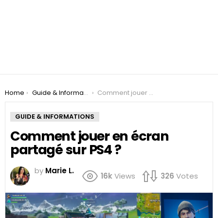
You are here:
Home
Guide & Informations
Comment jouer en écran partagé sur PS4 ?
GUIDE & INFORMATIONS
Comment jouer en écran
partagé sur PS4 ?
by
Marie L.
16k
Views
326
Votes