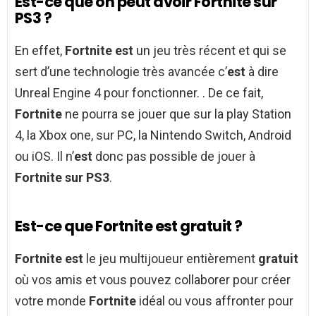
Est-ce que on peut avoir Fortnite sur
PS3 ?
En effet,
Fortnite est
un jeu très récent et qui se
sert d’une technologie très avancée c’
est
à dire
Unreal Engine 4 pour fonctionner. . De ce fait,
Fortnite
ne pourra se jouer que sur la play Station
4, la Xbox one, sur PC, la Nintendo Switch, Android
ou iOS. Il n’
est
donc pas possible de jouer à
Fortnite sur PS3
.
Est-ce que Fortnite est gratuit ?
Fortnite est
le jeu multijoueur entièrement
gratuit
où vos amis et vous pouvez collaborer pour créer
votre monde
Fortnite
idéal ou vous affronter pour