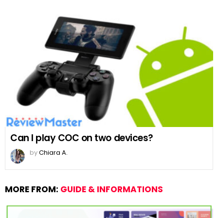
Can I play COC on two devices?
by
Chiara A.
MORE FROM:
GUIDE & INFORMATIONS