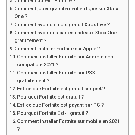
Comment obtenir Fortnite ?
Comment jouer gratuitement en ligne sur Xbox
One ?
Comment avoir un mois gratuit Xbox Live ?
Comment avoir des cartes cadeaux Xbox One
gratuitement ?
Comment installer Fortnite sur Apple ?
Comment installer Fortnite sur Android non
compatible 2021 ?
Comment installer Fortnite sur PS3
gratuitement ?
Est-ce que Fortnite est gratuit sur ps4 ?
Pourquoi Fortnite est gratuit ?
Est-ce que Fortnite est payant sur PC ?
Pourquoi Fortnite Est-il gratuit ?
Comment installer Fortnite sur mobile en 2021
?