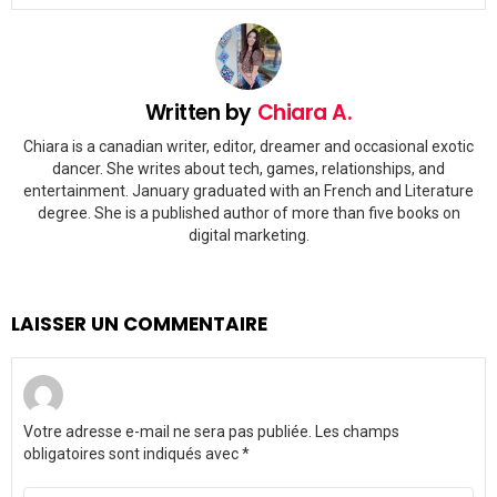
Written by
Chiara A.
Chiara is a canadian writer, editor, dreamer and occasional exotic
dancer. She writes about tech, games, relationships, and
entertainment. January graduated with an French and Literature
degree. She is a published author of more than five books on
digital marketing.
LAISSER UN COMMENTAIRE
Votre adresse e-mail ne sera pas publiée.
Les champs
obligatoires sont indiqués avec
*
Commentaire