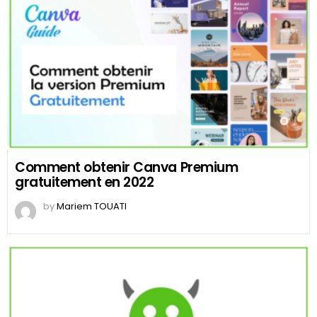
Comment obtenir Canva Premium
gratuitement en 2022
by
Mariem TOUATI