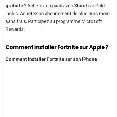
gratuite
? Achetez un pack avec
Xbox
Live Gold
inclus. Achetez un abonnement de plusieurs mois
sans frais. Participez au programme Microsoft
Rewards.
Comment installer Fortnite sur Apple ?
Comment installer Fortnite
sur son iPhone