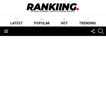
LATEST
POPULAR
HOT
TRENDING
FOLLO
S
US
Menu