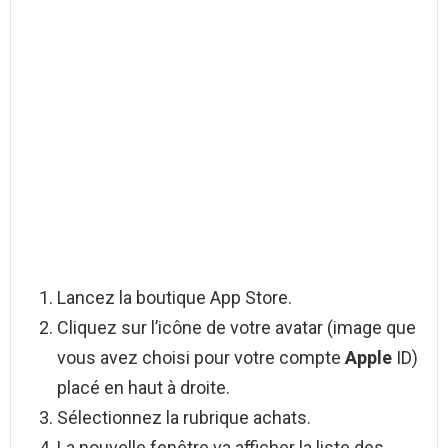
Lancez la boutique App Store.
Cliquez sur l’icône de votre avatar (image que
vous avez choisi pour votre compte
Apple
ID)
placé en haut à droite.
Sélectionnez la rubrique achats.
La nouvelle fenêtre va afficher la liste des