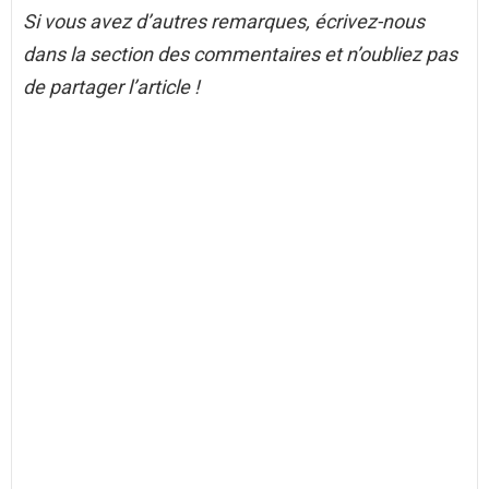
Si vous avez d’autres remarques, écrivez-nous
dans la section des commentaires et n’oubliez pas
de partager l’article !