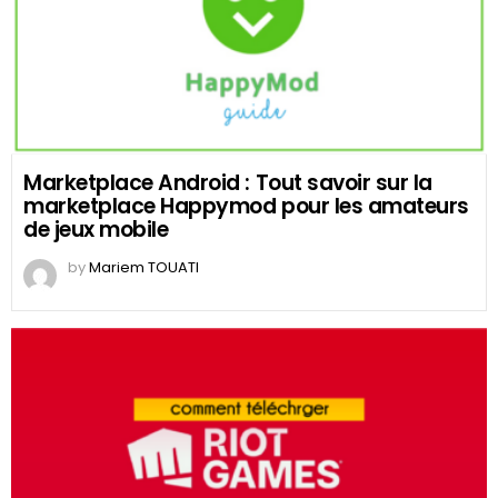
Marketplace Android : Tout savoir sur la
marketplace Happymod pour les amateurs
de jeux mobile
by
Mariem TOUATI