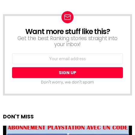
Want more stuff like this?
NEWSLETTER
Get the best Ranking stories straight into
your inbox!
Email
address:
Don't worry, we don't spam
DON'T MISS