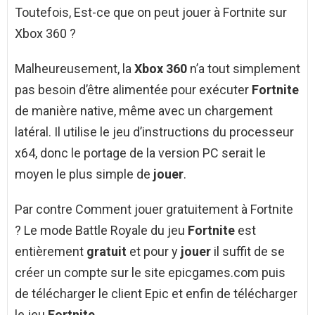
Toutefois, Est-ce que on peut jouer à Fortnite sur
Xbox 360 ?
Malheureusement, la
Xbox 360
n’a tout simplement
pas besoin d’être alimentée pour exécuter
Fortnite
de manière native, même avec un chargement
latéral. Il utilise le jeu d’instructions du processeur
x64, donc le portage de la version PC serait le
moyen le plus simple de
jouer
.
Par contre Comment jouer gratuitement à Fortnite
? Le mode Battle Royale du jeu
Fortnite
est
entièrement
gratuit
et pour y
jouer
il suffit de se
créer un compte sur le site epicgames.com puis
de télécharger le client Epic et enfin de télécharger
le jeu
Fortnite
.