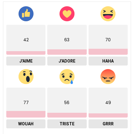
42
63
70
J'AIME
J'ADORE
HAHA
77
56
49
WOUAH
TRISTE
GRRR