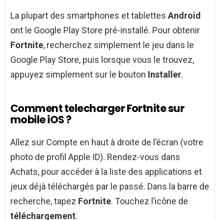
La plupart des smartphones et tablettes
Android
ont le Google Play Store pré-installé. Pour obtenir
Fortnite
, recherchez simplement le jeu dans le
Google Play Store, puis lorsque vous le trouvez,
appuyez simplement sur le bouton
Installer
.
Comment telecharger Fortnite sur
mobile iOS ?
Allez sur Compte en haut à droite de l’écran (votre
photo de profil Apple ID). Rendez-vous dans
Achats, pour accéder à la liste des applications et
jeux déjà téléchargés par le passé. Dans la barre de
recherche, tapez
Fortnite
. Touchez l’icône de
téléchargement
.