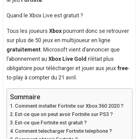
Quand le Xbox Live est gratuit ?
Tous les joueurs
Xbox
pourront donc se retrouver
sur plus de 50 jeux en multijoueur en ligne
gratuitement
. Microsoft vient d’annoncer que
l’abonnement au
Xbox Live Gold
n’était plus
obligatoire pour télécharger et jouer aux jeux
free
-
to-play à compter du 21 avril.
Sommaire
Comment installer Fortnite sur Xbox 360 2020 ?
Est-ce que on peut avoir Fortnite sur PS3 ?
Est-ce que Fortnite est gratuit ?
Comment telecharger Fortnite telephone ?