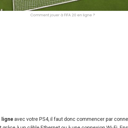
Comment jouer à FIFA 20 en ligne ?
n
ligne
avec votre PS4, il faut donc commencer par conne
t grâce à un câble Ethernet ou à une connexion Wi-Fi. Ens