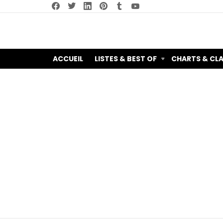
facebook
twitter
linkedin
pinterest
tumblr
youtube
ACCUEIL
LISTES & BEST OF
CHARTS & CL