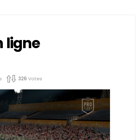
 ligne
s
326
Votes