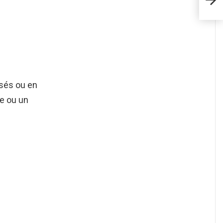
à fa
sés ou en
re ou un