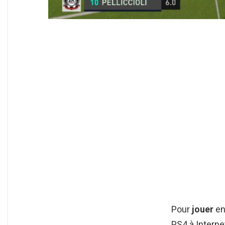
Pour
jouer
e
PS4 à Interne