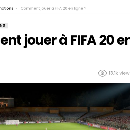
mations
Comment jouer à FIFA 20 en ligne ?
ONS
t jouer à FIFA 20 en
13.1k
View