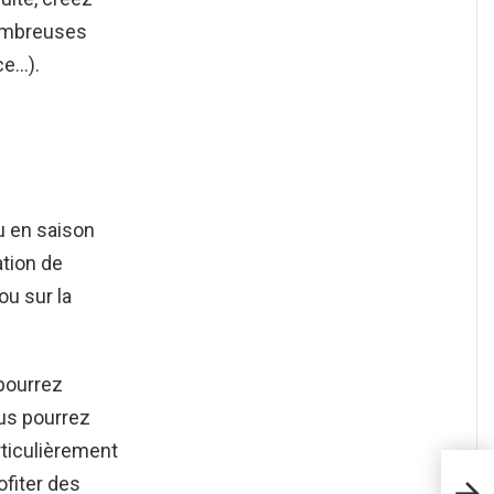
nombreuses
ce…).
u en saison
ation de
ou sur la
pourrez
ous pourrez
articulièrement
Com
ofiter des