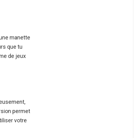
s une manette
rs que tu
mme de jeux
eusement,
rsion permet
iliser votre