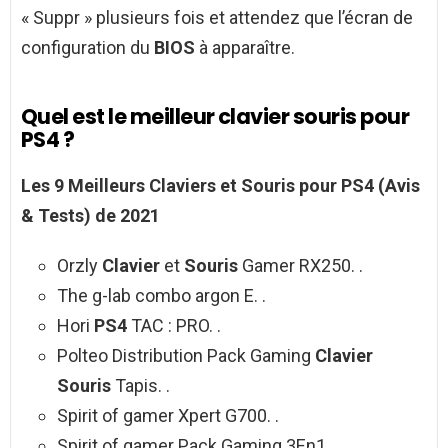
« Suppr » plusieurs fois et attendez que l’écran de
configuration du
BIOS
à apparaître.
Quel est le meilleur clavier souris pour
PS4 ?
Les 9
Meilleurs Claviers
et
Souris pour PS4
(Avis
& Tests)
de
2021
Orzly
Clavier
et
Souris
Gamer RX250. .
The g-lab combo argon E. .
Hori
PS4
TAC : PRO. .
Polteo Distribution Pack Gaming
Clavier
Souris
Tapis. .
Spirit of gamer Xpert G700. .
Spirit of gamer Pack Gaming 3En1. .