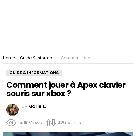
You are here:
Home
Guide & Informations
Comment jouer à Apex clavier souris sur xbox ?
GUIDE & INFORMATIONS
Comment jouer à Apex clavier
souris sur xbox ?
by
Marie L.
15.1k
Views
326
Votes