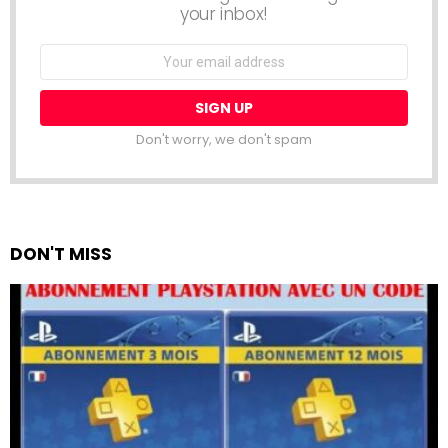
your inbox!
Email
address:
Don't worry, we don't spam
DON'T MISS