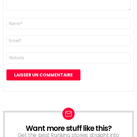
Nom
*
E-
mail
*
Site
web
Want more stuff like this?
NEWSLETTER
Get the best Ranking stories straight into