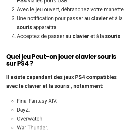
PS4
via les ports USB.
Avec le jeu ouvert, débranchez votre manette.
Une notification pour passer au
clavier
et à la
souris
apparaîtra.
Acceptez de passer au
clavier
et à la
souris
.
Quel jeu Peut-on jouer clavier souris
sur PS4 ?
Il existe cependant des
jeux PS4
compatibles
avec le
clavier
et la
souris
, notamment:
Final Fantasy XIV.
DayZ.
Overwatch.
War Thunder.