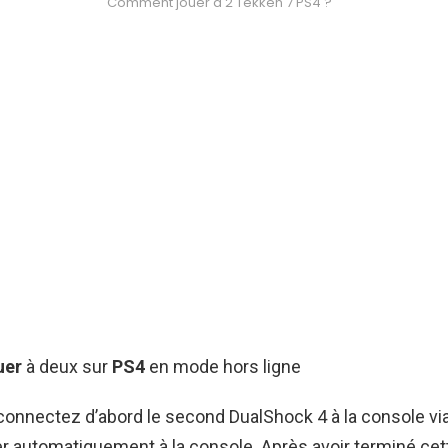
Comment jouer à 2 Tekken 7 PS4 ?
uer
à deux sur
PS4
en mode hors ligne
connectez d’abord le second DualShock 4 à la console vi
er automatiquement à la console. Après avoir terminé cett