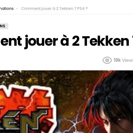
mations
Comment jouer à 2 Tekken 7 PS4 ?
ONS
t jouer à 2 Tekken 
19k
View