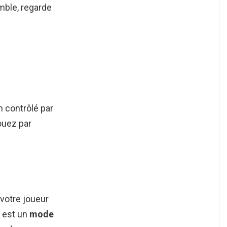
emble, regarde
n contrôlé par
jouez par
votre joueur
est un
mode