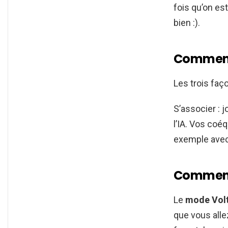
fois qu’on es
bien :).
Comment 
Les trois fa
S’associer : 
l’IA. Vos coé
exemple ave
Comment 
Le
mode Vol
que vous alle