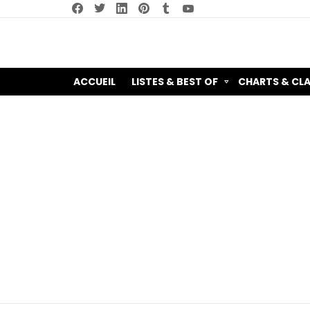
facebook
twitter
linkedin
pinterest
tumblr
youtube
ACCUEIL
LISTES & BEST OF
CHARTS & CL