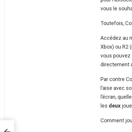
vous le souhai
Toutefois, C
Accédez au m
Xbox) ou R2 (
vous pouvez 
directement a
Par contre C
l’aise avec s
l’écran, quell
les
deux
joueu
Comment jouer
er ?