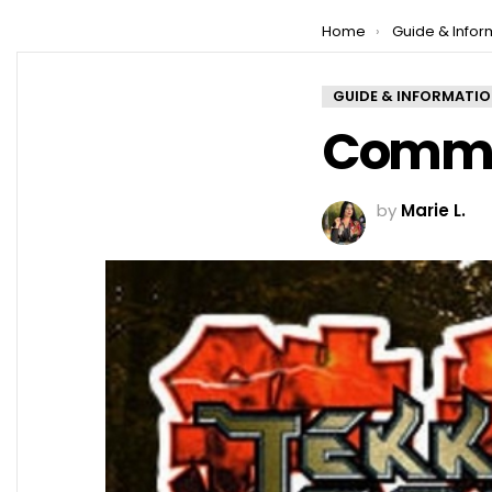
You are here:
Home
Guide & Infor
GUIDE & INFORMATI
Commen
by
Marie L.