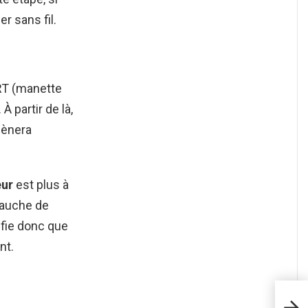
r sans fil.
RT (manette
 partir de là,
mènera
eur
est plus à
gauche de
nifie donc que
nt.
Est-