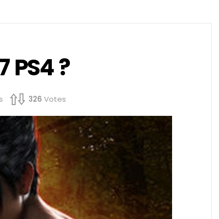
7 PS4 ?
s
326
Votes