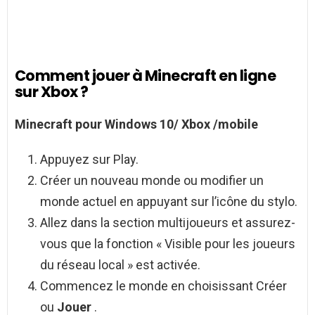
Comment jouer à Minecraft en ligne
sur Xbox ?
Minecraft
pour Windows 10/
Xbox
/mobile
Appuyez sur Play.
Créer un nouveau monde ou modifier un
monde actuel en appuyant sur l’icône du stylo.
Allez dans la section multijoueurs et assurez-
vous que la fonction « Visible pour les joueurs
du réseau local » est activée.
Commencez le monde en choisissant Créer
ou
Jouer
.