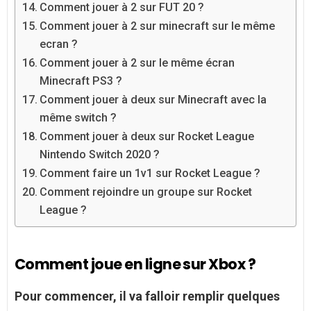
Comment jouer à 2 sur FUT 20 ?
Comment jouer à 2 sur minecraft sur le même
ecran ?
Comment jouer à 2 sur le même écran
Minecraft PS3 ?
Comment jouer à deux sur Minecraft avec la
même switch ?
Comment jouer à deux sur Rocket League
Nintendo Switch 2020 ?
Comment faire un 1v1 sur Rocket League ?
Comment rejoindre un groupe sur Rocket
League ?
Comment joue en ligne sur Xbox ?
Pour commencer, il va falloir remplir quelques