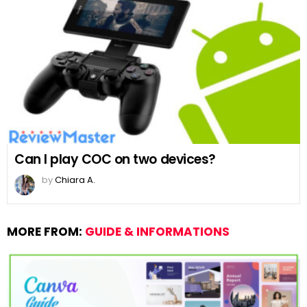
Can I play COC on two devices?
by
Chiara A.
MORE FROM:
GUIDE & INFORMATIONS