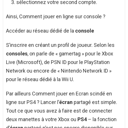
sélectionnez votre second compte.
Ainsi, Comment jouer en ligne sur console ?
Accéder au réseau dédié de la
console
S’inscrire en créant un profil de joueur. Selon les
consoles
, on parle de « gamertag » pour le Xbox
Live (Microsoft), de PSN ID pour le PlayStation
Network ou encore de « Nintendo Network ID »
pour le réseau dédié à la Wii U.
Par ailleurs Comment jouer en Ecran scindé en
ligne sur PS4 ? Lancer l’
écran
partagé est simple.
Tout ce que vous avez à faire est de connecter
deux manettes à votre Xbox ou
PS4
– la fonction
d’
écran
partagé n’est pas encore disponible sur