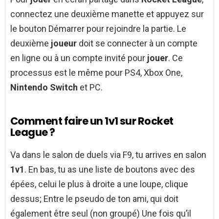
connectez une deuxième manette et appuyez sur
le bouton Démarrer pour rejoindre la partie. Le
deuxième
joueur
doit se connecter à un compte
en ligne ou à un compte invité pour
jouer
. Ce
processus est le même pour PS4, Xbox One,
Nintendo Switch
et PC.
Comment faire un 1v1 sur Rocket
League ?
Va dans le salon de duels via F9, tu arrives en salon
1v1
. En bas, tu as une liste de boutons avec des
épées, celui le plus à droite a une loupe, clique
dessus; Entre le pseudo de ton ami, qui doit
également être seul (non groupé) Une fois qu’il