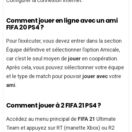
Configurer la connexion Internet.
Comment jouer en ligne avec un ami
FIFA 20 PS4 ?
Pour l’exécuter, vous devez entrer dans la section
Équipe définitive et sélectionner l’option Amicale,
car c’est le seul moyen de
jouer
en coopération.
Après cela, vous pouvez sélectionner votre équipe
et le type de match pour pouvoir
jouer avec
votre
ami
.
Comment jouer à 2 FIFA 21 PS4 ?
Accédez au menu principal de
FIFA 21
Ultimate
Team et appuyez sur RT (manette Xbox) ou R2