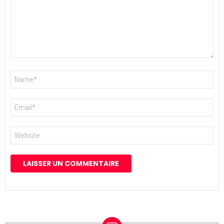
Nom
*
E-
mail
*
Site
web