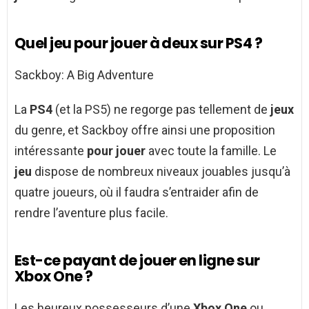
Quel jeu pour jouer à deux sur PS4 ?
Sackboy: A Big Adventure
La
PS4
(et la PS5) ne regorge pas tellement de
jeux
du genre, et Sackboy offre ainsi une proposition
intéressante
pour jouer
avec toute la famille. Le
jeu
dispose de nombreux niveaux jouables jusqu’à
quatre joueurs, où il faudra s’entraider afin de
rendre l’aventure plus facile.
Est-ce payant de jouer en ligne sur
Xbox One ?
Les heureux possesseurs d’une
Xbox One
ou