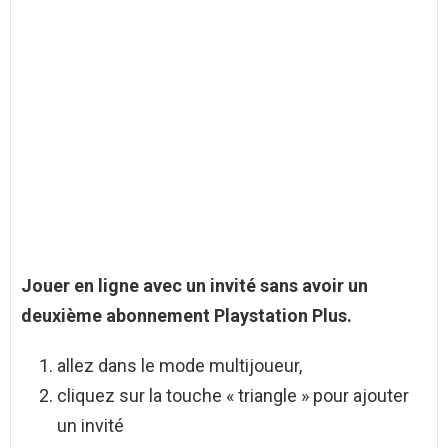
Jouer
en
ligne
avec un invité sans avoir un
deuxième abonnement Playstation Plus.
allez dans le mode multijoueur,
cliquez sur la touche « triangle » pour ajouter
un invité