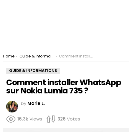
You are here:
Home
Guide & Informations
Comment installer WhatsApp sur Nokia Lumia 735 ?
GUIDE & INFORMATIONS
Comment installer WhatsApp
sur Nokia Lumia 735 ?
by
Marie L.
16.3k
Views
326
Votes