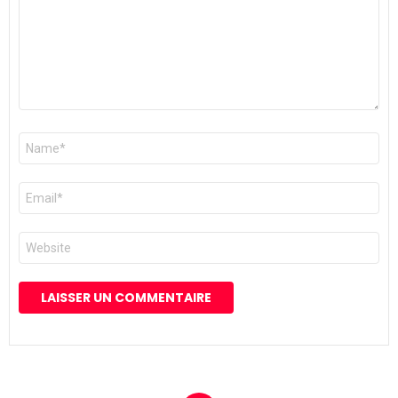
Nom
*
E-
mail
*
Site
web