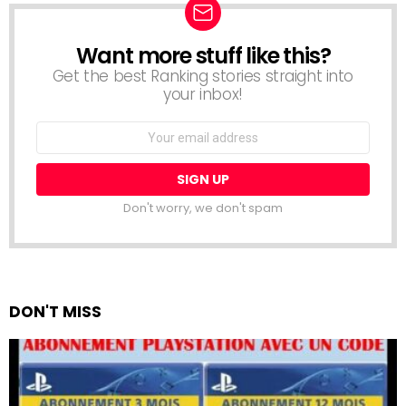
Want more stuff like this?
NEWSLETTER
Get the best Ranking stories straight into
your inbox!
Email
address:
Don't worry, we don't spam
DON'T MISS