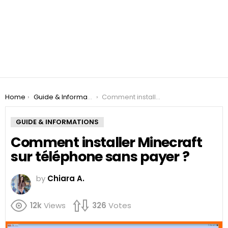
You are here:
Home
Guide & Informations
Comment installer Minecraft sur téléphone sans payer ?
GUIDE & INFORMATIONS
Comment installer Minecraft
sur téléphone sans payer ?
by
Chiara A.
12k
Views
326
Votes