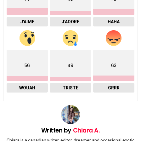
J'AIME
J'ADORE
HAHA
56
49
63
WOUAH
TRISTE
GRRR
Written by
Chiara A.
Chiara is a canadian writer, editor, dreamer and occasional exotic