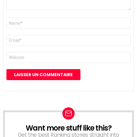
Nom
*
E-
mail
*
Site
web
Want more stuff like this?
NEWSLETTER
Get the best Ranking stories straight into