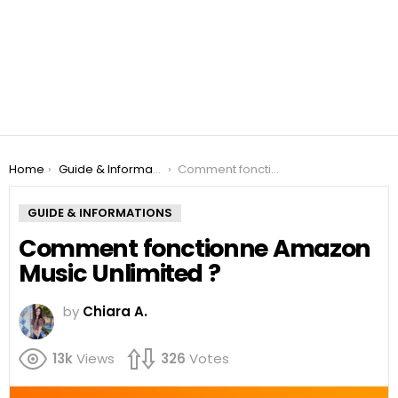
You are here:
Home
Guide & Informations
Comment fonctionne Amazon Music Unlimited ?
GUIDE & INFORMATIONS
Comment fonctionne Amazon
Music Unlimited ?
by
Chiara A.
13k
Views
326
Votes