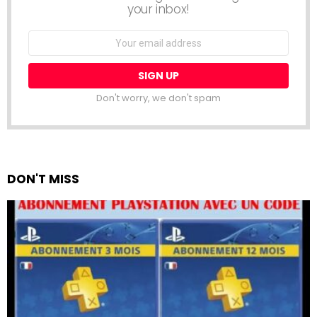
your inbox!
Email
address:
Don't worry, we don't spam
DON'T MISS