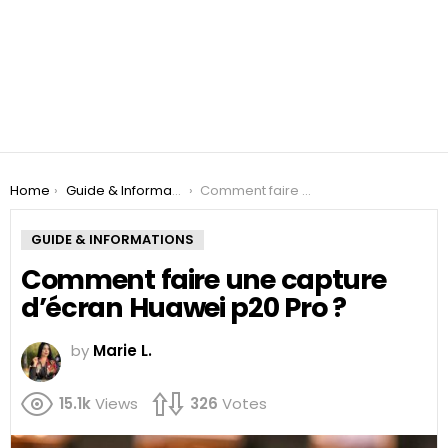
You are here:
Home
Guide & Informations
Comment faire une capture d’écran Huawei p20 Pro ?
GUIDE & INFORMATIONS
Comment faire une capture
d’écran Huawei p20 Pro ?
by
Marie L.
15.1k
Views
326
Votes