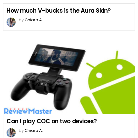
How much V-bucks is the Aura Skin?
by
Chiara A.
Can I play COC on two devices?
by
Chiara A.