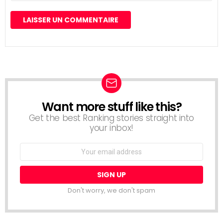
Want more stuff like this?
NEWSLETTER
Get the best Ranking stories straight into
your inbox!
Email
address:
Don't worry, we don't spam