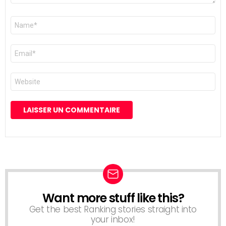
Nom
*
E-
mail
*
Site
web
Want more stuff like this?
NEWSLETTER
Get the best Ranking stories straight into
your inbox!