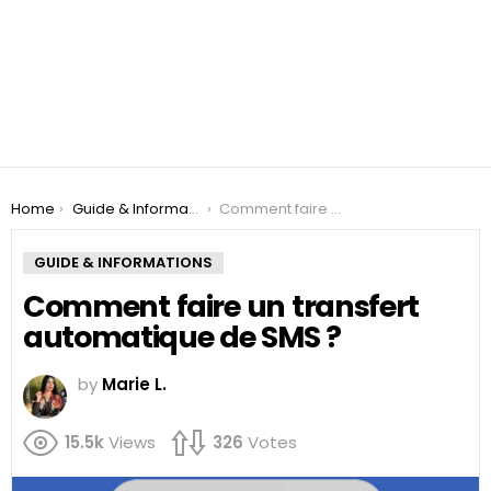
You are here:
Home
Guide & Informations
Comment faire un transfert automatique de SMS ?
GUIDE & INFORMATIONS
Comment faire un transfert
automatique de SMS ?
by
Marie L.
15.5k
Views
326
Votes