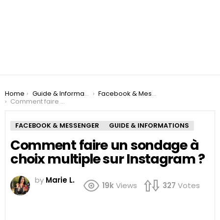
You are here:
Home
Guide & Informations
Facebook & Messenger
Comment faire un sondage à choix multiple sur Instagram ?
FACEBOOK & MESSENGER
GUIDE & INFORMATIONS
Comment faire un sondage à
choix multiple sur Instagram ?
by
Marie L.
19k
Views
327
Votes