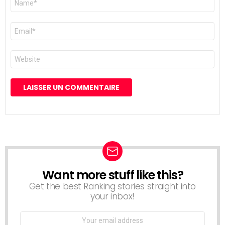
*
E-
mail
*
Site
web
Want more stuff like this?
NEWSLETTER
Get the best Ranking stories straight into
your inbox!
Email
address: