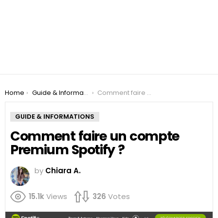
You are here:
Home
Guide & Informations
Comment faire un compte Premium Spotify ?
GUIDE & INFORMATIONS
Comment faire un compte
Premium Spotify ?
by
Chiara A.
15.1k
Views
326
Votes