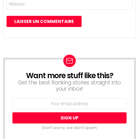
Site
web
Want more stuff like this?
NEWSLETTER
Get the best Ranking stories straight into
your inbox!
Email
address:
Don't worry, we don't spam