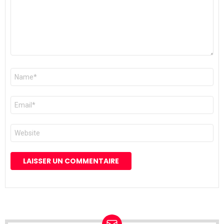
Nom
*
E-
mail
*
Site
web