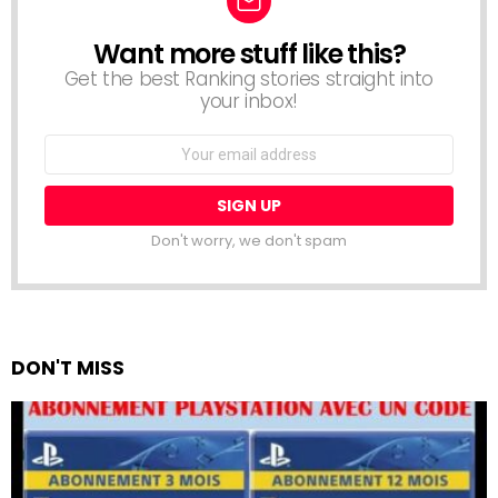
Want more stuff like this?
NEWSLETTER
Get the best Ranking stories straight into
your inbox!
Email
address:
Don't worry, we don't spam
DON'T MISS