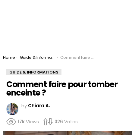
You are here:
Home
Guide & Informations
Comment faire pour tomber enceinte ?
GUIDE & INFORMATIONS
Comment faire pour tomber
enceinte ?
by
Chiara A.
17k
Views
326
Votes