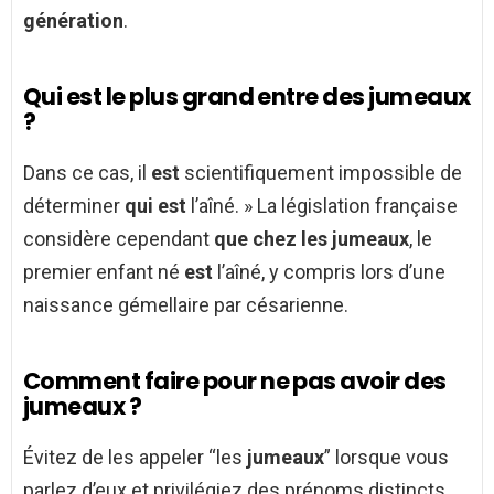
génération
.
Qui est le plus grand entre des jumeaux
?
Dans ce cas, il
est
scientifiquement impossible de
déterminer
qui est
l’aîné. » La législation française
considère cependant
que chez les jumeaux
, le
premier enfant né
est
l’aîné, y compris lors d’une
naissance gémellaire par césarienne.
Comment faire pour ne pas avoir des
jumeaux ?
Évitez de les appeler “les
jumeaux
” lorsque vous
parlez d’eux et privilégiez des prénoms distincts.