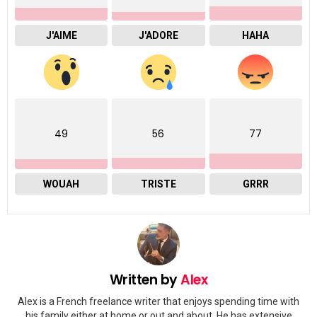
J'AIME
J'ADORE
HAHA
49
56
77
WOUAH
TRISTE
GRRR
Written by
Alex
Alex is a French freelance writer that enjoys spending time with
his family either at home or out and about. He has extensive