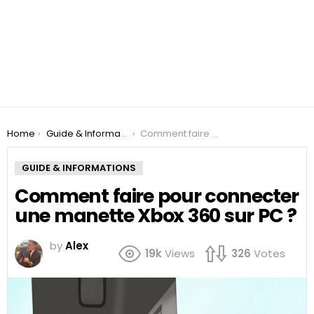
You are here:
Home
Guide & Informations
Comment faire pour connecter une manette Xbox 360 sur PC ?
GUIDE & INFORMATIONS
Comment faire pour connecter
une manette Xbox 360 sur PC ?
by
Alex
19k
Views
326
Votes