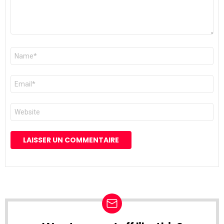
Nom
*
E-
mail
*
Site
web