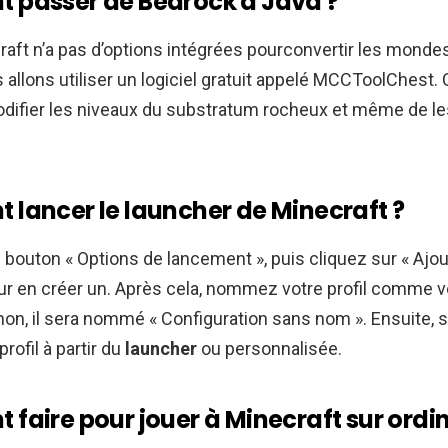
passer de Bedrock à Java ?
aft n’a pas d’options intégrées pourconvertir les monde
s allons utiliser un logiciel gratuit appelé MCCToolChest. 
difier les niveaux du substratum rocheux et même de l
lancer le launcher de Minecraft ?
e bouton « Options de lancement », puis cliquez sur « Ajo
ur en créer un. Après cela, nommez votre profil comme v
non, il sera nommé « Configuration sans nom ». Ensuite, 
rofil à partir du
launcher
ou personnalisée.
faire pour jouer à Minecraft sur ordin