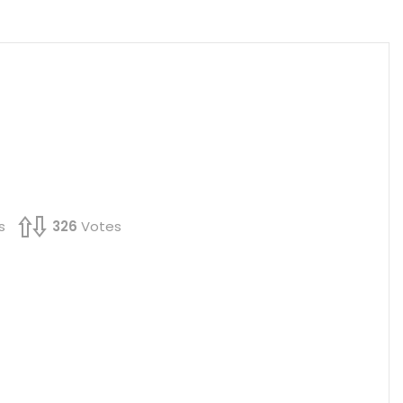
s
326
Votes