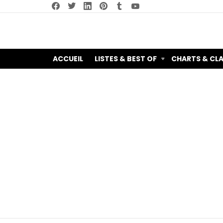
facebook
twitter
linkedin
pinterest
tumblr
youtube
ACCUEIL
LISTES & BEST OF
CHARTS & CL