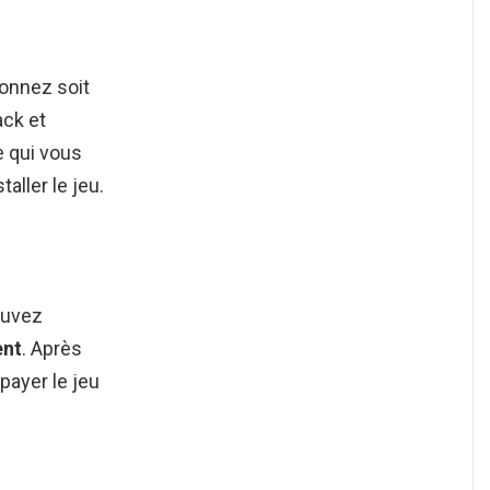
ionnez soit
ck et
e qui vous
taller le jeu.
ouvez
ent
. Après
payer le jeu