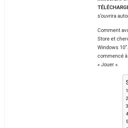
TÉLÉCHARG
s’ouvrira au
Comment avoir
Store et che
Windows 10″. 
commencé à se
« Jouer ».