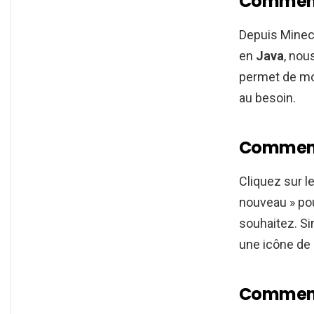
Comment 
Depuis Minecr
en
Java
, nou
permet de mo
au besoin.
Comment 
Cliquez sur l
nouveau » po
souhaitez. Si
une icône de p
Comment 