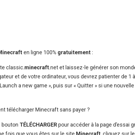
Minecraft
en ligne 100%
gratuitement
:
ite classic.
minecraft
.net et laissez-le générer son mond
gateur et de votre ordinateur, vous devrez patienter de 1 
 Launch a new game », puis sur « Quitter » si une nouvelle
t télécharger Minecraft sans payer ?
e bouton
TÉLÉCHARGER
pour accéder à la page d’essai gr
ne fois que vous êtes sur le site
Minecraft
, cliquez sur l