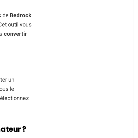
s de
Bedrock
Cet outil vous
es
convertir
uter un
ous le
sélectionnez
ateur ?