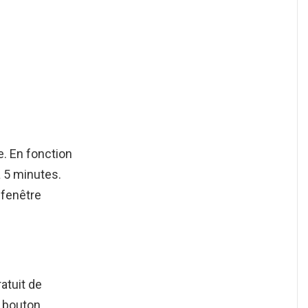
e. En fonction
à 5 minutes.
 fenêtre
atuit de
e bouton