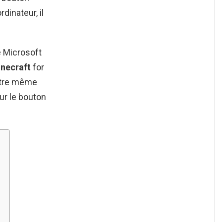
dinateur, il
e Microsoft
necraft
for
-être même
ur le bouton