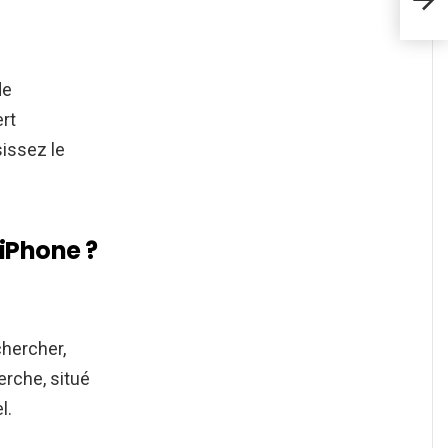
de
ert
sissez le
iPhone ?
chercher,
rche, situé
l.