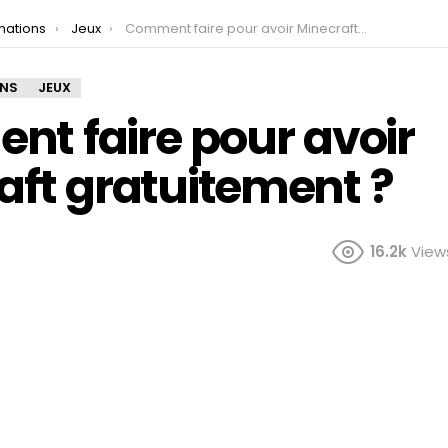
mations
Jeux
Comment faire pour avoir Minecraft gratuitement ?
ONS
JEUX
t faire pour avoir
aft gratuitement ?
16.2k
View