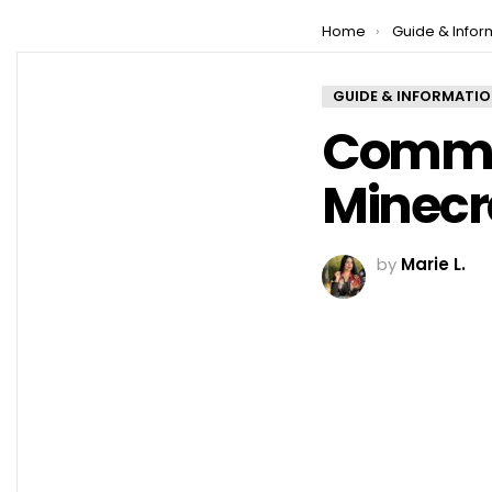
You are here:
Home
Guide & Infor
GUIDE & INFORMATI
Commen
Minecr
by
Marie L.