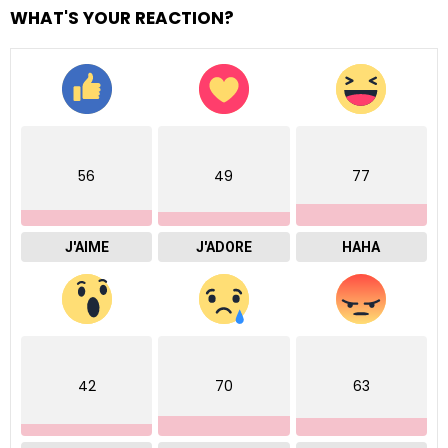
WHAT'S YOUR REACTION?
56
49
77
J'AIME
J'ADORE
HAHA
42
70
63