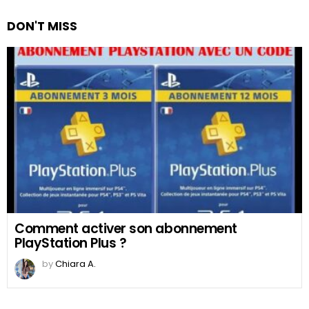
DON'T MISS
Comment activer son abonnement
PlayStation Plus ?
by
Chiara A.