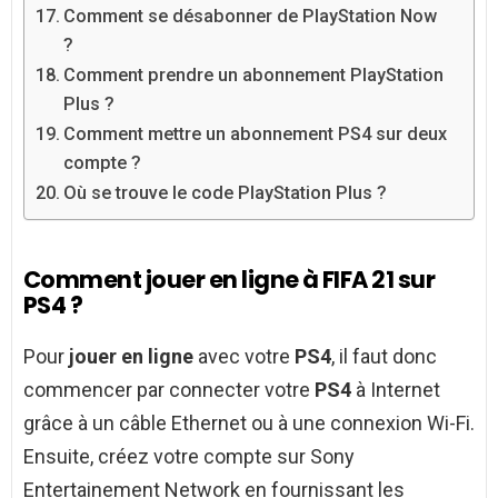
Comment se désabonner de PlayStation Now
?
Comment prendre un abonnement PlayStation
Plus ?
Comment mettre un abonnement PS4 sur deux
compte ?
Où se trouve le code PlayStation Plus ?
Comment jouer en ligne à FIFA 21 sur
PS4 ?
Pour
jouer en ligne
avec votre
PS4
, il faut donc
commencer par connecter votre
PS4
à Internet
grâce à un câble Ethernet ou à une connexion Wi-Fi.
Ensuite, créez votre compte sur Sony
Entertainement Network en fournissant les