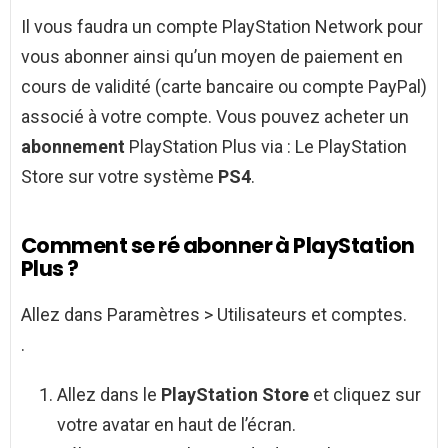
Il vous faudra un compte PlayStation Network pour
vous abonner ainsi qu’un moyen de paiement en
cours de validité (carte bancaire ou compte PayPal)
associé à votre compte. Vous pouvez acheter un
abonnement
PlayStation Plus via : Le PlayStation
Store sur votre système
PS4
.
Comment se ré abonner à PlayStation
Plus ?
Allez dans Paramètres > Utilisateurs et comptes.
.
Allez dans le
PlayStation Store
et cliquez sur
votre avatar en haut de l’écran.