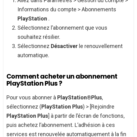
Allez dans Paramètres > Gestion du compte >
Informations du compte > Abonnements
PlayStation
.
Sélectionnez l’abonnement que vous
souhaitez résilier.
Sélectionnez
Désactiver
le renouvellement
automatique.
Comment acheter un abonnement
PlayStation Plus ?
Pour vous abonner à
PlayStation
®
Plus
,
sélectionnez (
PlayStation Plus
) > [Rejoindre
PlayStation Plus
] à partir de l’écran de fonctions,
puis achetez l’abonnement. L’adhésion à ces
services est renouvelée automatiquement à la fin