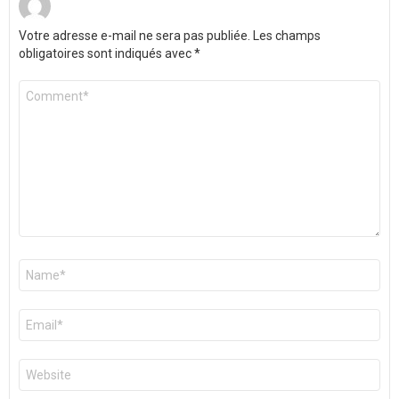
Votre adresse e-mail ne sera pas publiée.
Les champs
obligatoires sont indiqués avec
*
Commentaire
*
Nom
*
E-
mail
*
Site
web