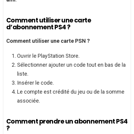
Comment utiliser une carte
d’abonnement PS4 ?
Comment utiliser une carte
PSN ?
Ouvrir le PlayStation Store.
Sélectionner ajouter un code tout en bas de la
liste.
Insérer le code.
Le compte est crédité du jeu ou de la somme
associée.
Comment prendre un abonnement PS4
?