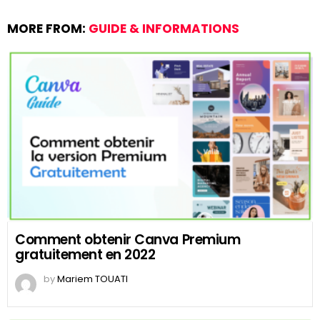
MORE FROM:
GUIDE & INFORMATIONS
Comment obtenir Canva Premium
gratuitement en 2022
by
Mariem TOUATI