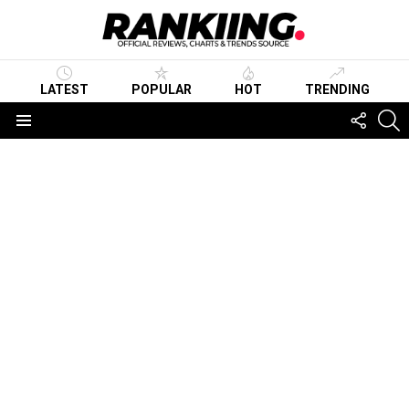
LATEST
POPULAR
HOT
TRENDING
FOLLO
S
US
Menu