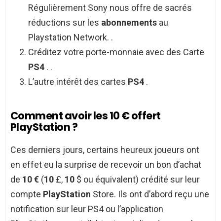
Régulièrement Sony nous offre de sacrés
réductions sur les
abonnements
au
Playstation Network. .
Créditez votre porte-monnaie avec des Carte
PS4
. .
L’autre intérêt des cartes
PS4
.
Comment avoir les 10 € offert
PlayStation ?
Ces derniers jours, certains heureux joueurs ont
en effet eu la surprise de recevoir un bon d’achat
de
10 €
(
10
£,
10
$ ou équivalent) crédité sur leur
compte
PlayStation
Store. Ils ont d’abord reçu une
notification sur leur PS4 ou l’application