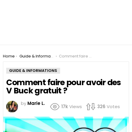
You are here:
Home
Guide & Informations
Comment faire pour avoir des V Buck gratuit ?
GUIDE & INFORMATIONS
Comment faire pour avoir des
V Buck gratuit ?
by
Marie L.
17k
Views
326
Votes