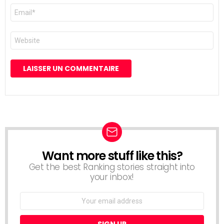
E-
mail
*
Site
web
Want more stuff like this?
NEWSLETTER
Get the best Ranking stories straight into
your inbox!
Email
address: