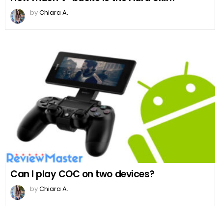
by
Chiara A.
Can I play COC on two devices?
by
Chiara A.