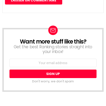
Want more stuff like this?
NEWSLETTER
Get the best Ranking stories straight into
your inbox!
Email
address:
Don't worry, we don't spam