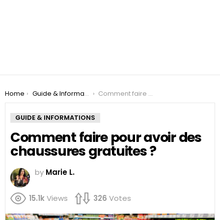
You are here:
Home
Guide & Informations
Comment faire pour avoir des chaussures gratuites ?
GUIDE & INFORMATIONS
Comment faire pour avoir des
chaussures gratuites ?
by
Marie L.
15.1k
Views
326
Votes