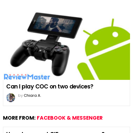
Can I play COC on two devices?
by
Chiara A.
MORE FROM:
FACEBOOK & MESSENGER