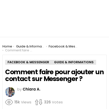
You are here:
Home
Guide & Informations
Facebook & Messenger
Comment faire pour ajouter un contact sur Messenger ?
FACEBOOK & MESSENGER
GUIDE & INFORMATIONS
Comment faire pour ajouter un
contact sur Messenger ?
by
Chiara A.
15k
Views
326
Votes