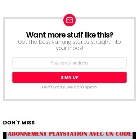
Want more stuff like this?
NEWSLETTER
Get the best Ranking stories straight into
your inbox!
Email
address:
Don't worry, we don't spam
DON'T MISS