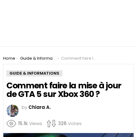
You are here:
Home
Guide & Informations
Comment faire la mise à jour de GTA 5 sur Xbox 360 ?
GUIDE & INFORMATIONS
Comment faire la mise à jour
de GTA 5 sur Xbox 360 ?
by
Chiara A.
15.1k
Views
326
Votes