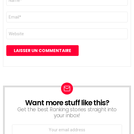
*
E-
mail
*
Site
web
Want more stuff like this?
NEWSLETTER
Get the best Ranking stories straight into
your inbox!
Email
address: