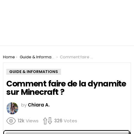
You are here:
Home
Guide & Informations
Comment faire de la dynamite sur Minecraft ?
GUIDE & INFORMATIONS
Comment faire de la dynamite
sur Minecraft ?
by
Chiara A.
12k
Views
326
Votes