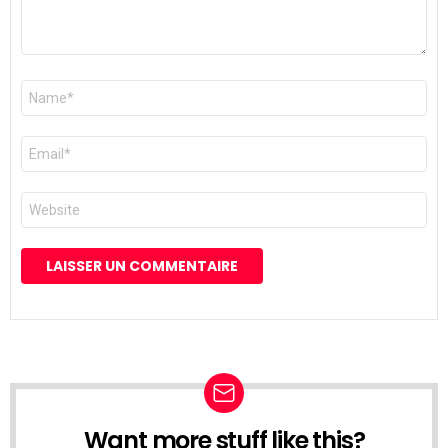
Nom
*
E-
mail
*
Site
web
Want more stuff like this?
NEWSLETTER