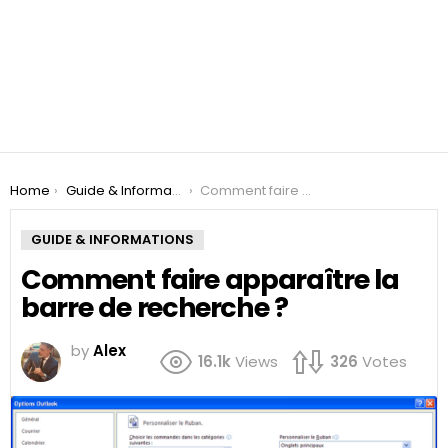
You are here:
Home
Guide & Informations
Comment faire apparaître la barre de recherche ?
GUIDE & INFORMATIONS
Comment faire apparaître la
barre de recherche ?
by
Alex
16.1k
Views
326
Votes