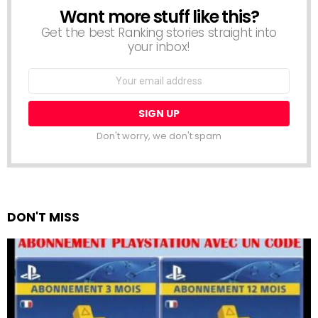
Want more stuff like this?
NEWSLETTER
Get the best Ranking stories straight into
your inbox!
Email
address:
Don't worry, we don't spam
DON'T MISS