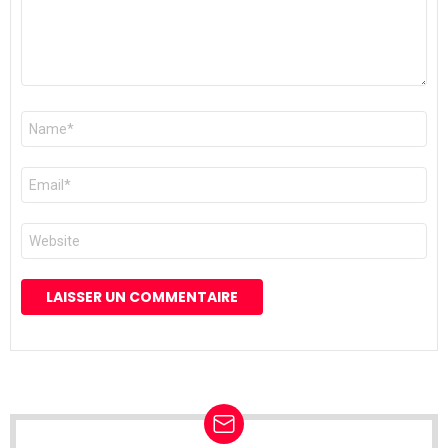
Nom
*
E-
mail
*
Site
web