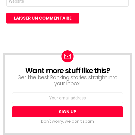
web
Want more stuff like this?
NEWSLETTER
Get the best Ranking stories straight into
your inbox!
Email
address:
Don't worry, we don't spam