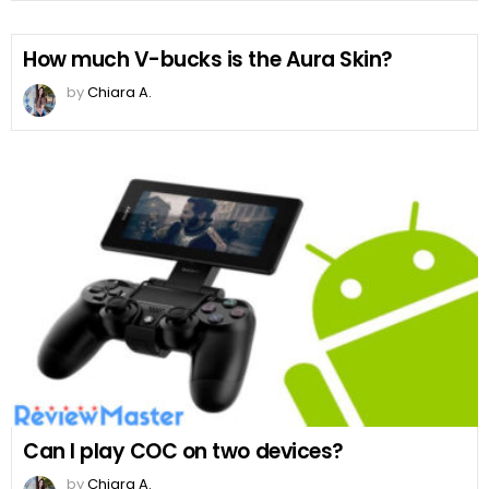
How much V-bucks is the Aura Skin?
by
Chiara A.
Can I play COC on two devices?
by
Chiara A.