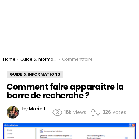
You are here:
Home
Guide & Informations
Comment faire apparaître la barre de recherche ?
GUIDE & INFORMATIONS
Comment faire apparaître la
barre de recherche ?
by
Marie L.
16k
Views
326
Votes