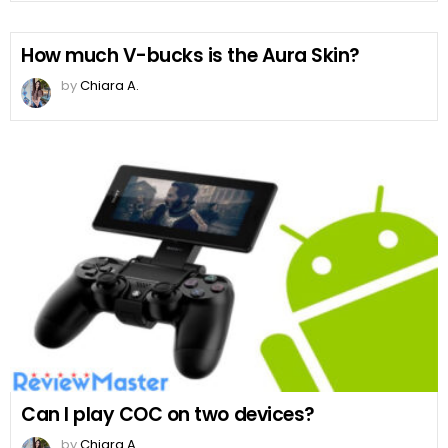
How much V-bucks is the Aura Skin?
by
Chiara A.
Can I play COC on two devices?
by
Chiara A.