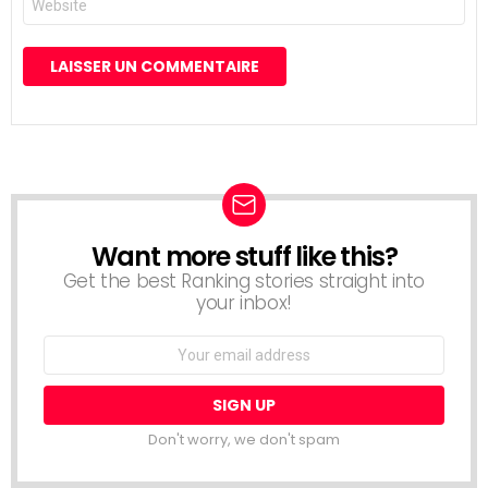
web
Want more stuff like this?
NEWSLETTER
Get the best Ranking stories straight into
your inbox!
Email
address:
Don't worry, we don't spam