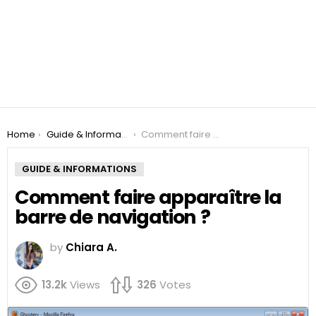
You are here:
Home
Guide & Informations
Comment faire apparaître la barre de navigation ?
GUIDE & INFORMATIONS
Comment faire apparaître la
barre de navigation ?
by
Chiara A.
13.2k
Views
326
Votes