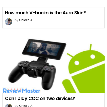
How much V-bucks is the Aura Skin?
by
Chiara A.
Can I play COC on two devices?
by
Chiara A.