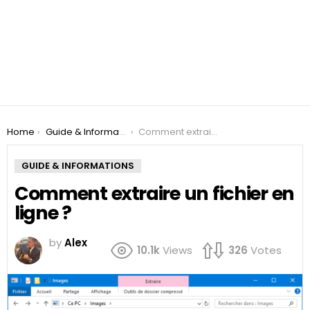
You are here:
Home
Guide & Informations
Comment extraire un fichier en ligne ?
GUIDE & INFORMATIONS
Comment extraire un fichier en
ligne ?
by
Alex
10.1k
Views
326
Votes