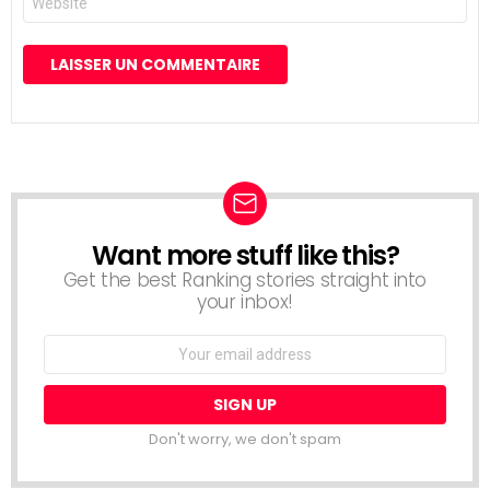
web
Want more stuff like this?
NEWSLETTER
Get the best Ranking stories straight into
your inbox!
Email
address:
Don't worry, we don't spam