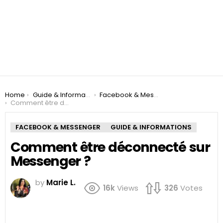
You are here:
Home
Guide & Informations
Facebook & Messenger
Comment être déconnecté sur Messenger ?
FACEBOOK & MESSENGER
GUIDE & INFORMATIONS
Comment être déconnecté sur
Messenger ?
by
Marie L.
16k
Views
326
Votes