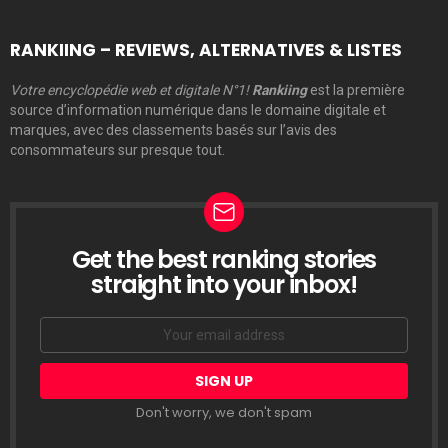
RANKIING – REVIEWS, ALTERNATIVES & LISTES
Votre encyclopédie web et digitale N°1!
Rankiing
est la première
source d’information numérique dans le domaine digitale et
marques, avec des classements basés sur l’avis des
consommateurs sur presque tout.
Get the best ranking stories
LETTRE
D’INFORMATION
straight into your inbox!
Email
address:
Don't worry, we don't spam