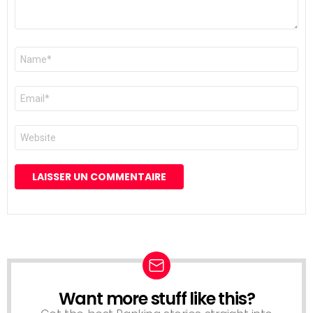
Nom
*
E-
mail
*
Site
web
Want more stuff like this?
NEWSLETTER