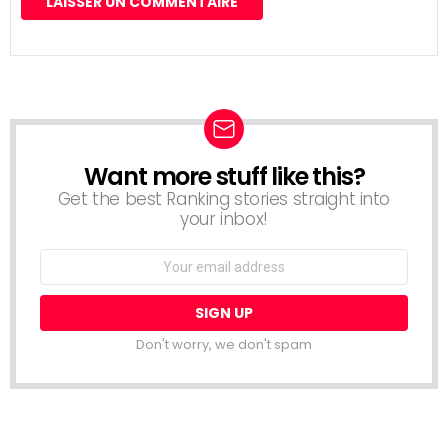
Want more stuff like this?
NEWSLETTER
Get the best Ranking stories straight into
your inbox!
Email
address:
Don't worry, we don't spam