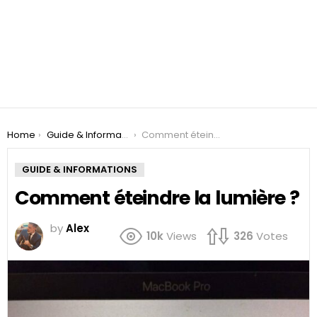
You are here:
Home
Guide & Informations
Comment éteindre la lumière ?
GUIDE & INFORMATIONS
Comment éteindre la lumière ?
by
Alex
10k
Views
326
Votes