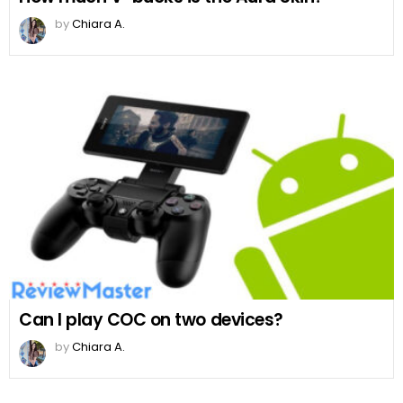
by
Chiara A.
Can I play COC on two devices?
by
Chiara A.