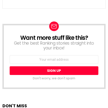
Want more stuff like this?
NEWSLETTER
Get the best Ranking stories straight into
your inbox!
Email
address:
Don't worry, we don't spam
DON'T MISS