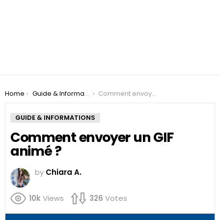
You are here:
Home
Guide & Informations
Comment envoyer un GIF animé ?
GUIDE & INFORMATIONS
Comment envoyer un GIF
animé ?
by
Chiara A.
10k
Views
326
Votes