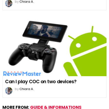
by
Chiara A.
Can I play COC on two devices?
by
Chiara A.
MORE FROM:
GUIDE & INFORMATIONS