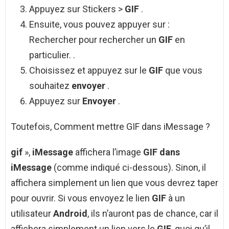
Appuyez sur Stickers >
GIF
.
Ensuite, vous pouvez appuyer sur :
Rechercher pour rechercher un
GIF
en
particulier. .
Choisissez et appuyez sur le
GIF
que vous
souhaitez
envoyer
.
Appuyez sur
Envoyer
.
Toutefois, Comment mettre GIF dans iMessage ?
gif
»,
iMessage
affichera l’image
GIF dans
iMessage
(comme indiqué ci-dessous). Sinon, il
affichera simplement un lien que vous devrez taper
pour ouvrir. Si vous envoyez le lien
GIF
à un
utilisateur
Android
, ils n’auront pas de chance, car il
affichera simplement un lien vers le
GIF
, quoi qu’il