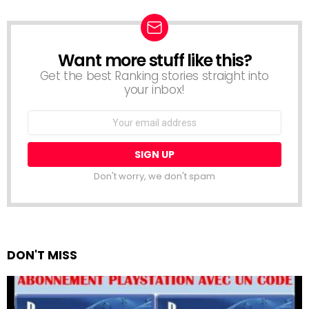
Want more stuff like this?
NEWSLETTER
Get the best Ranking stories straight into
your inbox!
Email
address:
Don't worry, we don't spam
DON'T MISS