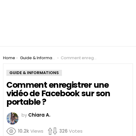
You are here:
Home
Guide & Informations
Comment enregistrer une vidéo de Facebook sur son portable ?
GUIDE & INFORMATIONS
Comment enregistrer une
vidéo de Facebook sur son
portable ?
by
Chiara A.
10.2k
Views
326
Votes