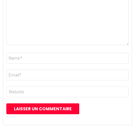
Nom
*
E-
mail
*
Site
web