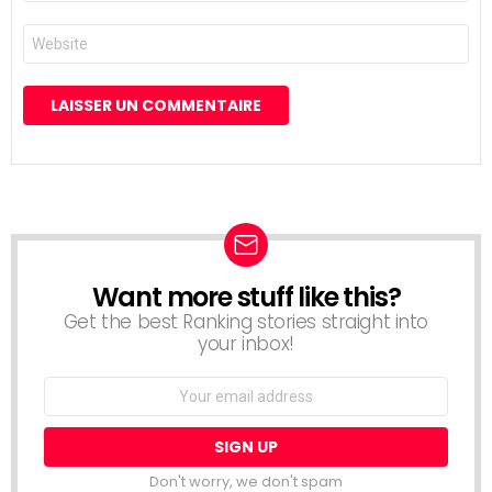
*
Site
web
Want more stuff like this?
NEWSLETTER
Get the best Ranking stories straight into
your inbox!
Email
address:
Don't worry, we don't spam