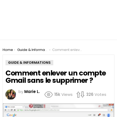
You are here:
Home
Guide & Informations
Comment enlever un compte Gmail sans le supprimer ?
GUIDE & INFORMATIONS
Comment enlever un compte
Gmail sans le supprimer ?
by
Marie L.
15k
Views
326
Votes