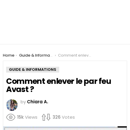
You are here:
Home
Guide & Informations
Comment enlever le par feu Avast ?
GUIDE & INFORMATIONS
Comment enlever le par feu
Avast ?
by
Chiara A.
15k
Views
326
Votes