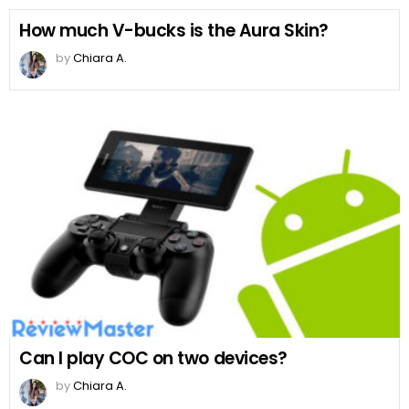
How much V-bucks is the Aura Skin?
by
Chiara A.
Can I play COC on two devices?
by
Chiara A.