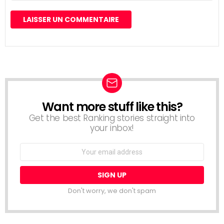
Want more stuff like this?
NEWSLETTER
Get the best Ranking stories straight into
your inbox!
Email
address:
Don't worry, we don't spam