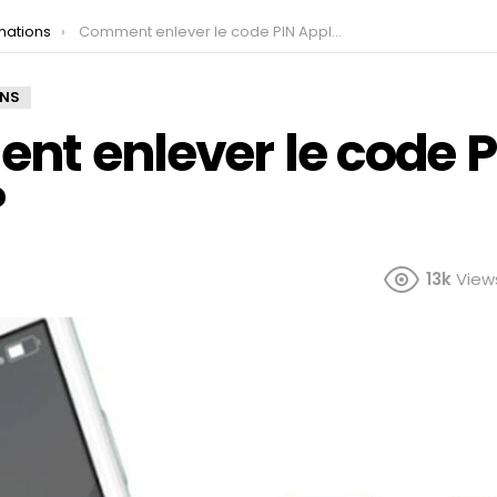
mations
Comment enlever le code PIN Apple ?
ONS
t enlever le code P
?
13k
View