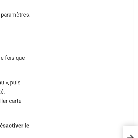
x paramètres.
ue fois que
u », puis
té.
ler carte
ésactiver le