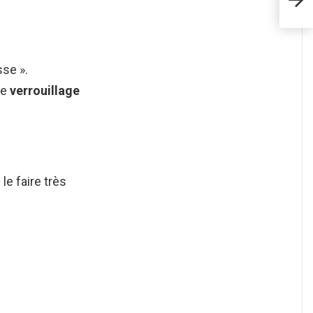
sse ».
le
verrouillage
le faire très