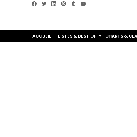
facebook
twitter
linkedin
pinterest
tumblr
youtube
ACCUEIL
LISTES & BEST OF
CHARTS & CL