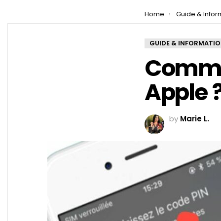
You are here:
Home
Guide & Infor
GUIDE & INFORMATI
Commen
Apple 
by
Marie L.