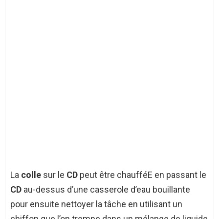
La
colle
sur le
CD
peut être chaufféE en passant le
CD
au-dessus d’une casserole d’eau bouillante
pour ensuite nettoyer la tâche en utilisant un
chiffon que l’on trempe dans un mélange de liquide