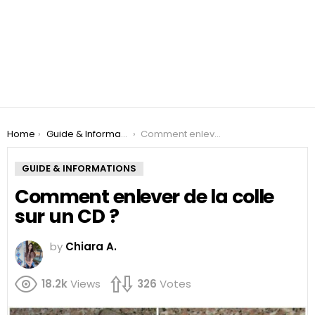
You are here:
Home
Guide & Informations
Comment enlever de la colle sur un CD ?
GUIDE & INFORMATIONS
Comment enlever de la colle
sur un CD ?
by
Chiara A.
18.2k
Views
326
Votes