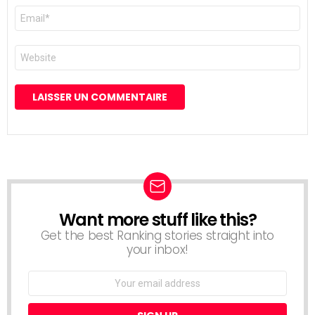
E-
mail
*
Site
web
Want more stuff like this?
NEWSLETTER
Get the best Ranking stories straight into
your inbox!
Email
address: