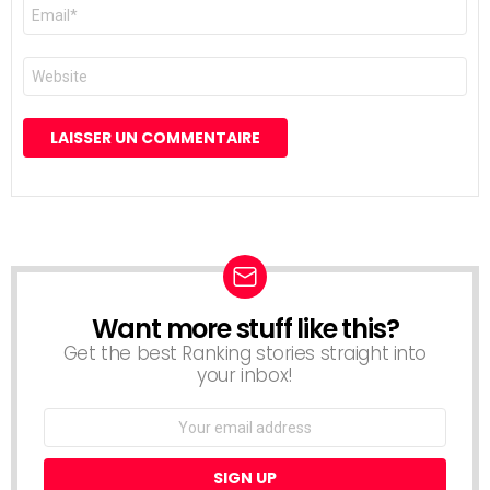
E-
mail
*
Site
web
Want more stuff like this?
NEWSLETTER
Get the best Ranking stories straight into
your inbox!
Email
address: