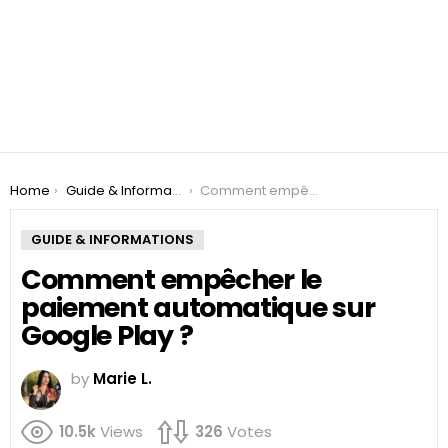
You are here:
Home
Guide & Informations
Comment empêcher le paiement automatique sur Google Play ?
GUIDE & INFORMATIONS
Comment empêcher le
paiement automatique sur
Google Play ?
by
Marie L.
10.5k
Views
326
Votes