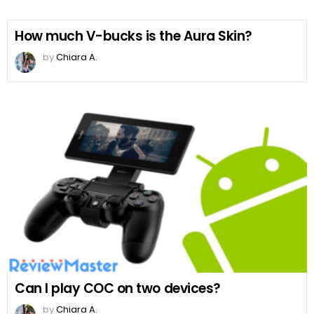
How much V-bucks is the Aura Skin?
by
Chiara A.
Can I play COC on two devices?
by
Chiara A.