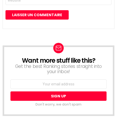
web
Want more stuff like this?
NEWSLETTER
Get the best Ranking stories straight into
your inbox!
Email
address:
Don't worry, we don't spam