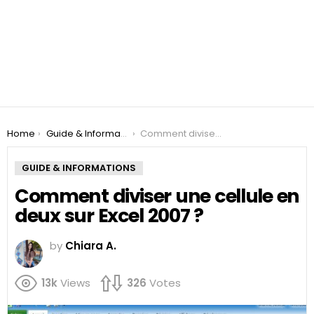
You are here:
Home
Guide & Informations
Comment diviser une cellule en deux sur Excel 2007 ?
GUIDE & INFORMATIONS
Comment diviser une cellule en
deux sur Excel 2007 ?
by
Chiara A.
13k
Views
326
Votes