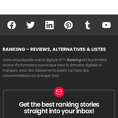
facebook
twitter
linkedin
pinterest
tumblr
youtu
RANKIING – REVIEWS, ALTERNATIVES & LISTES
Votre encyclopédie web et digitale N°1!
Rankiing
est la première
source d’information numérique dans le domaine digitale et
marques, avec des classements basés sur l’avis des
consommateurs sur presque tout.
Get the best ranking stories
LETTRE
D’INFORMATION
straight into your inbox!