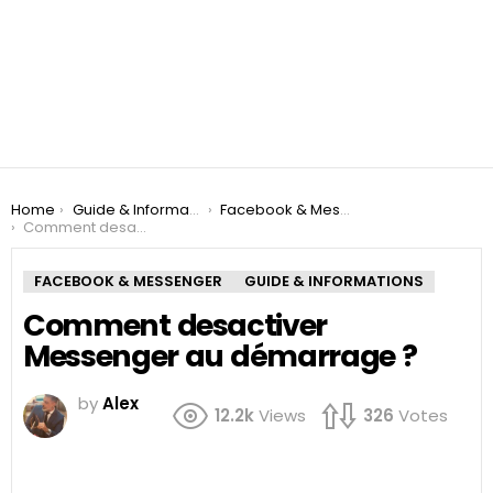
You are here:
Home
Guide & Informations
Facebook & Messenger
Comment desactiver Messenger au démarrage ?
FACEBOOK & MESSENGER
GUIDE & INFORMATIONS
Comment desactiver
Messenger au démarrage ?
by
Alex
12.2k
Views
326
Votes