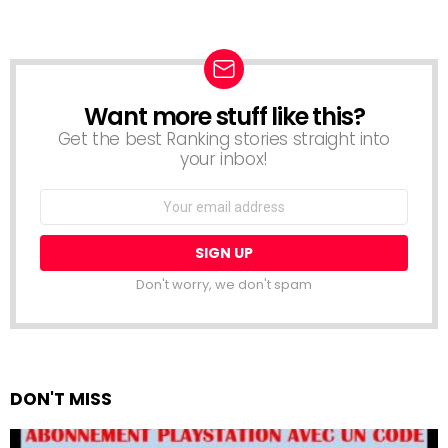
Want more stuff like this?
NEWSLETTER
Get the best Ranking stories straight into
your inbox!
Email
address:
Don't worry, we don't spam
DON'T MISS